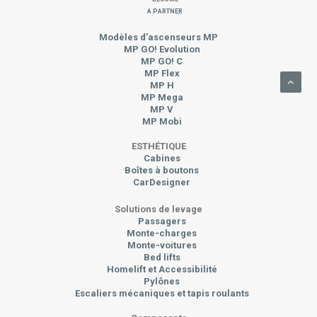
a Partner
Modèles d’ascenseurs MP
MP GO! Evolution
MP GO! C
MP Flex
MP H
MP Mega
MP V
MP Mobi
ESTHÉTIQUE
Cabines
Boîtes à boutons
CarDesigner
Solutions de levage
Passagers
Monte-charges
Monte-voitures
Bed lifts
Homelift et Accessibilité
Pylônes
Escaliers mécaniques et tapis roulants