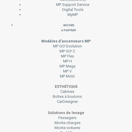
MP Support Service
Digital Tools
MyMP
Become
a Partner
Modèles d’ascenseurs MP
MP GO! Evolution
MP GO! C
MP Flex
MP H
MP Mega
MP V
MP Mobi
ESTHÉTIQUE
Cabines
Boîtes à boutons
CarDesigner
Solutions de levage
Passagers
Monte-charges
Monte-voitures