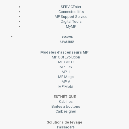
SERVICEnter
Connected lifts
MP Support Service
Digital Tools
MyMP
Become
a Partner
Modèles d’ascenseurs MP
MP GO! Evolution
MP GO! C
MP Flex
MP H
MP Mega
MP V
MP Mobi
ESTHÉTIQUE
Cabines
Boîtes à boutons
CarDesigner
Solutions de levage
Passagers