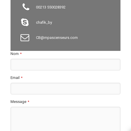
00213 550028392
chafik_by
CB@mpascenseurs.com
Nom
*
Email
*
Message
*