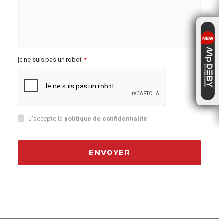
je ne suis pas un robot
*
J'accepte la
politique de confidentialité
ENVOYER
This
field
should
be
left