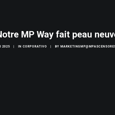
Notre MP Way fait peau neuv
I 2025
|
IN
CORPORATIVO
|
BY
MARKETINGMP@MPASCENSORE