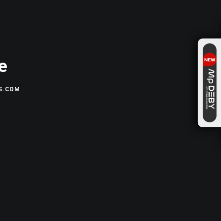
e
S.COM