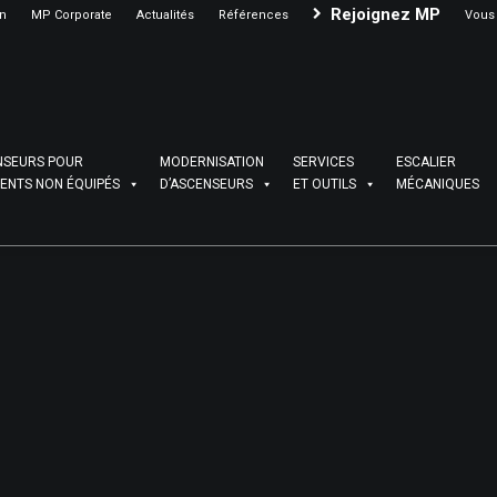
Rejoignez MP
on
MP Corporate
Actualités
Références
Vous 
NSEURS POUR
MODERNISATION
SERVICES
ESCALIER
ENTS NON ÉQUIPÉS
D’ASCENSEURS
ET OUTILS
MÉCANIQUES