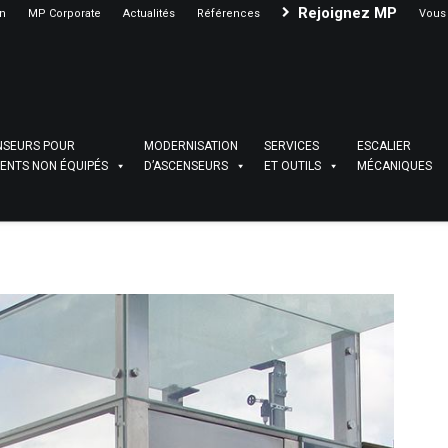
Rejoignez MP
on
MP Corporate
Actualités
Références
Vous 
NSEURS POUR
MODERNISATION
SERVICES
ESCALIER
ENTS NON ÉQUIPÉS
D’ASCENSEURS
ET OUTILS
MÉCANIQUES