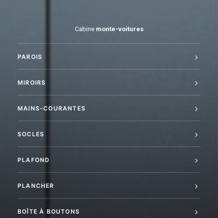
Cabine
monte-voitures
PAROIS
MIROIRS
MAINS-COURANTES
SOCLES
PLAFOND
PLANCHER
BOÎTE À BOUTONS