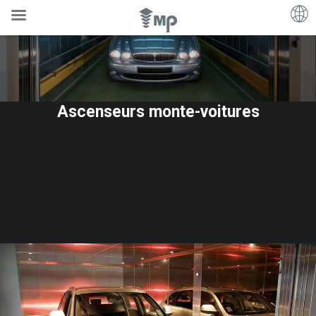
Ascenseurs monte-voitures
Des
solutions
conçues
pour
la
mobilité
du
véhicule.
Les