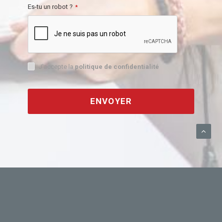
Es-tu un robot ?
*
J'accepte la
politique de confidentialité
ENVOYER
This
field
should
be
left
blank