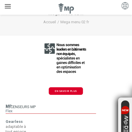
Mega menu 02 fr
Accueil
Mega menu 02 fr
EN SAVOIR PLUS
MP
ASCENSEURS MP
Flex
Gearless
adaptable à
tout espace