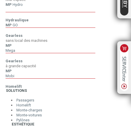
MP
Hydro
H
Hydraulique
MP
GO
Gearless
sans local des machines
MP
Mega
Gearless
à grande capacité
MP
Mobi
Homelift
SOLUTIONS
Passagers
Homelift
Monte-charges
Monte-voitures
Pylônes
ESTHÉTIQUE